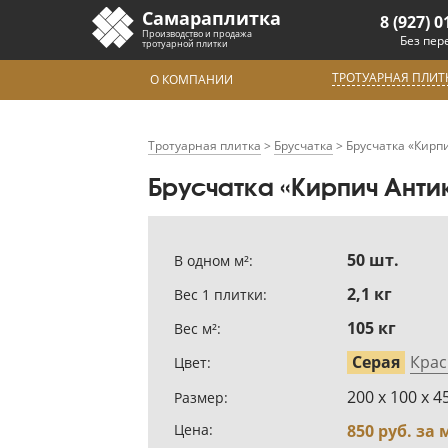
Самараплитка
8 (927) 0
Производство и продажа
Без пер
тротуарной плитки
ТРОТУАРНАЯ ПЛИТ
О КОМПАНИИ
Тротуарная плитка
>
Брусчатка
>
Брусчатка «Кирп
Брусчатка «Кирпич Анти
50 шт.
В одном м²:
2,1 кг
Вес 1 плитки:
105 кг
Вес м²:
Серая
Крас
Цвет:
200 х 100 х 4
Размер:
Цена:
850
руб. за 