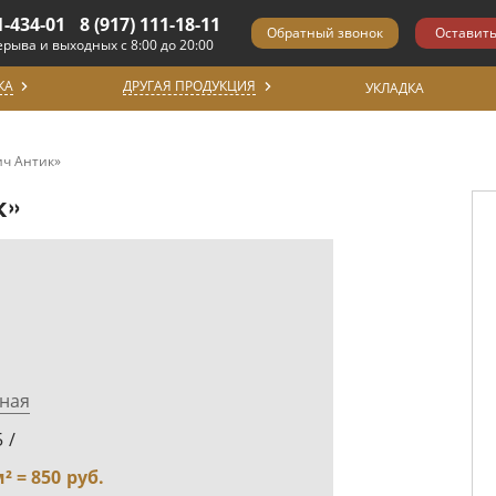
1-434-01
8 (917) 111-18-11
ерыва и выходных с 8:00 до 20:00
КА
ДРУГАЯ ПРОДУКЦИЯ
УКЛАДКА
ич Антик»
к»
ная
5
/
м² =
850
руб.