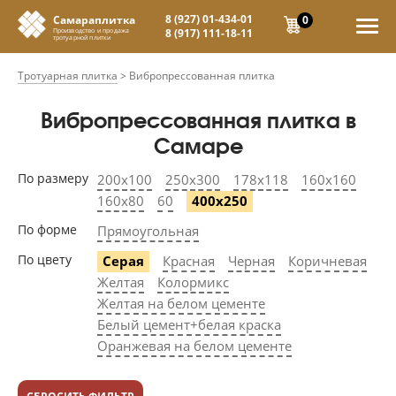
8 (927) 01-434-01
0
Самараплитка
8 (917) 111-18-11
Производство и продажа
тротуарной плитки
Тротуарная плитка
>
Вибропрессованная плитка
Вибропрессованная плитка в
Самаре
По размеру
200х100
250х300
178х118
160х160
160х80
60
400х250
По форме
Прямоугольная
По цвету
Серая
Красная
Черная
Коричневая
Желтая
Колормикс
Желтая на белом цементе
Белый цемент+белая краска
Оранжевая на белом цементе