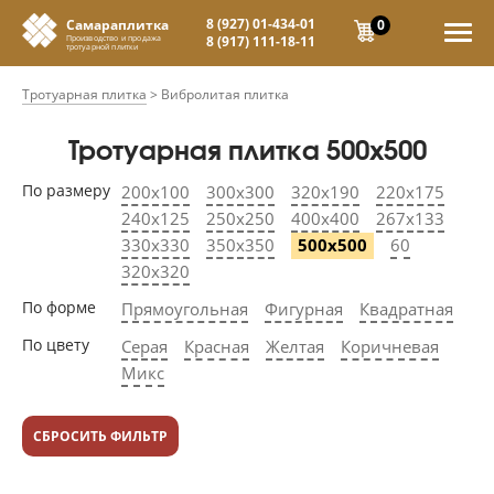
8 (927) 01-434-01
0
Самараплитка
8 (917) 111-18-11
Производство и продажа
тротуарной плитки
Тротуарная плитка
>
Вибролитая плитка
Тротуарная плитка 500х500
По размеру
200х100
300х300
320х190
220х175
240х125
250х250
400х400
267х133
330х330
350х350
500х500
60
320х320
По форме
Прямоугольная
Фигурная
Квадратная
По цвету
Серая
Красная
Желтая
Коричневая
Микс
СБРОСИТЬ ФИЛЬТР