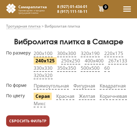
8 (927) 01-434-01
0
Самараплитка
8 (917) 111-18-11
Производство и продажа
тротуарной плитки
Тротуарная плитка
>
Вибролитая плитка
Вибролитая плитка в Самаре
По размеру
200х100
300х300
320х190
220х175
240х125
250х250
400х400
267х133
330х330
350х350
500х500
60
320х320
По форме
Прямоугольная
Фигурная
Квадратная
По цвету
Серая
Красная
Желтая
Коричневая
Микс
СБРОСИТЬ ФИЛЬТР