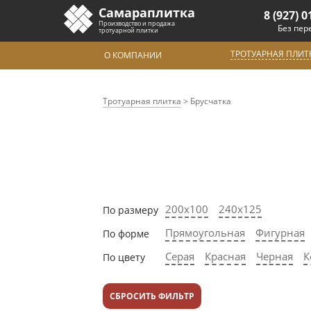
Самараплитка
8 (927) 0
Производство и продажа
Без пер
тротуарной плитки
ТРОТУАРНАЯ ПЛИТ
О КОМПАНИИ
Тротуарная плитка
>
Брусчатка
200х100
240х125
По размеру
Прямоугольная
Фигурная
По форме
Серая
Красная
Черная
К
По цвету
СБРОСИТЬ ФИЛЬТР