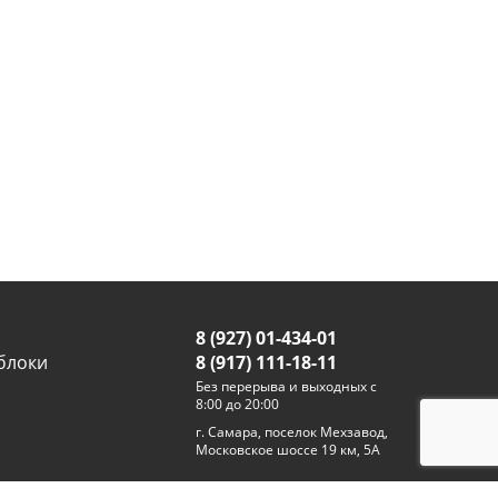
8 (927) 01-434-01
блоки
8 (917) 111-18-11
Без перерыва и выходных с
8:00 до 20:00
г. Самара, поселок Мехзавод,
Московское шоссе 19 км, 5А