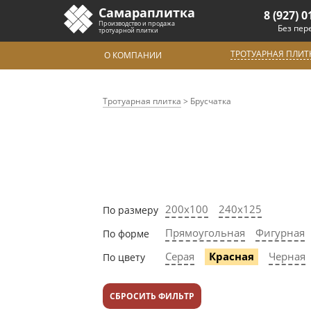
Самараплитка
8 (927) 0
Производство и продажа
Без пер
тротуарной плитки
ТРОТУАРНАЯ ПЛИТ
О КОМПАНИИ
Тротуарная плитка
>
Брусчатка
200х100
240х125
По размеру
Прямоугольная
Фигурная
По форме
Серая
Красная
Черная
По цвету
СБРОСИТЬ ФИЛЬТР