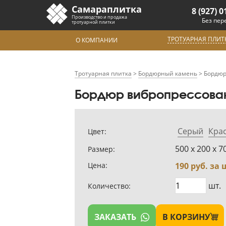
Самараплитка
8 (927) 0
Производство и продажа
Без пер
тротуарной плитки
ТРОТУАРНАЯ ПЛИТ
О КОМПАНИИ
Тротуарная плитка
>
Бордюрный камень
>
Бордюр
Бордюр вибропрессован
Серый
Кра
Цвет:
500 х 200 х 7
Размер:
Цена:
190
руб. за 
шт.
Количество:
ЗАКАЗАТЬ
В КОРЗИНУ