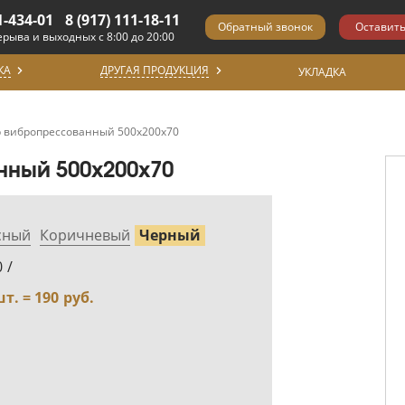
1-434-01
8 (917) 111-18-11
ерыва и выходных с 8:00 до 20:00
КА
ДРУГАЯ ПРОДУКЦИЯ
УКЛАДКА
 вибропрессованный 500х200х70
ный 500х200х70
сный
Коричневый
Черный
0
/
шт. =
190
руб.